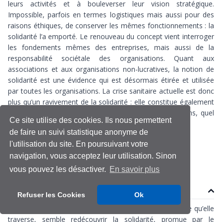
leurs activités et à bouleverser leur vision stratégique.
Impossible, parfois en termes logistiques mais aussi pour des
raisons éthiques, de conserver les mêmes fonctionnements : la
solidarité l’a emporté. Le renouveau du concept vient interroger
les fondements mêmes des entreprises, mais aussi de la
responsabilité sociétale des organisations. Quant aux
associations et aux organisations non-lucratives, la notion de
solidarité est une évidence qui est désormais étirée et utilisée
par toutes les organisations. La crise sanitaire actuelle est donc
plus qu’un ravivement de la solidarité : elle constitue également
un questionnement identitaire fort chez les organisations, quel
Ce site utilise des cookies. Ils nous permettent
que soit leur statut.
de faire un suivi statistique anonyme de
l'utilisation du site. En poursuivant votre
Covid-19
Organisation
Solidarité
navigation, vous acceptez leur utilisation. Sinon
vous pouvez les désactiver.
En savoir plus
Contenu
Refuser les Cookies
Ok
La France, dans la crise sanitaire, économique et sociale qu’elle
traverse, semble redécouvrir la solidarité, promue par le