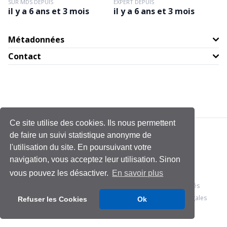
SUR MDS DEPUIS
EXPERT DEPUIS
il y a 6 ans et 3 mois
il y a 6 ans et 3 mois
Métadonnées
Contact
Ce site utilise des cookies. Ils nous permettent
de faire un suivi statistique anonyme de
l'utilisation du site. En poursuivant votre
navigation, vous acceptez leur utilisation. Sinon
vous pouvez les désactiver.
En savoir plus
© 2026 - Management & Data Science
- Tous droits réservés
Conditions générales
Politique de confidentialité
Mentions légales
Refuser les Cookies
Ok