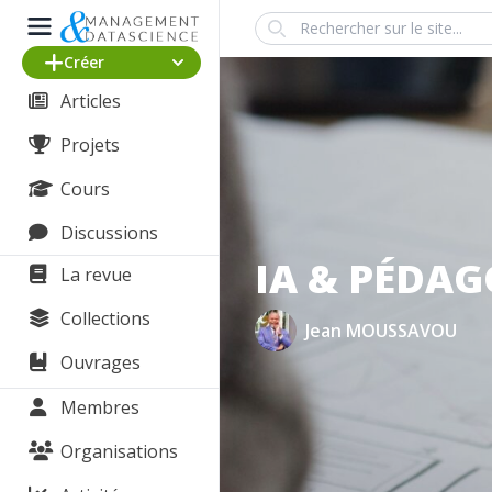
Search
Créer
Articles
Projets
Cours
Discussions
IA & PÉDAGO
La revue
Collections
Jean MOUSSAVOU
Ouvrages
Membres
Organisations