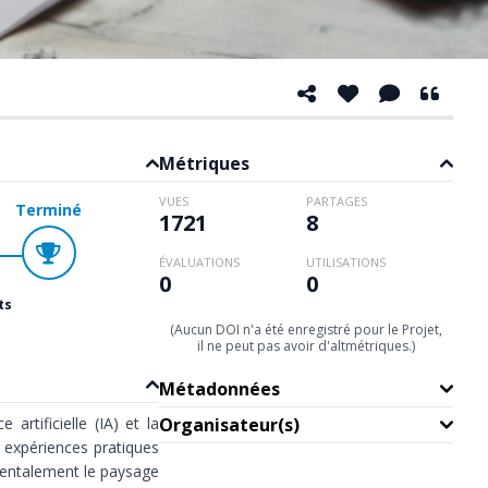
Métriques
VUES
PARTAGES
Terminé
1721
8
ÉVALUATIONS
UTILISATIONS
0
0
ts
n
(Aucun DOI n'a été enregistré pour le Projet,
il ne peut pas avoir d'altmétriques.)
Métadonnées
artificielle (IA) et la
Organisateur(s)
 expériences pratiques
mentalement le paysage