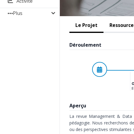
Activité
Plus
Le Projet
Ressources
Déroulement
Planifié
O
I
Aperçu
La revue
Management & Data 
pédagogie. Nous recherchons des 
ou des perspectives stimulantes 