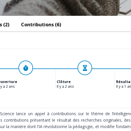
 (2)
Contributions (6)
Ouvert
Évaluation
uverture
Clôture
Résulta
l y a 2 ans
Il y a 2 ans
Il y a 1 a
Science
lance un appel à contributions sur le thème de l’intelligence 
contributions présentant le résultat des recherches originales, des
sur la manière dont l’IA révolutionne la pédagogie, et modifie fonda