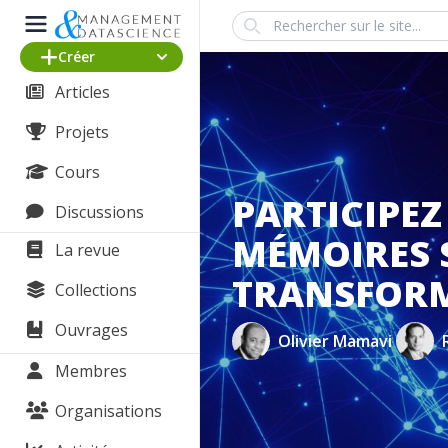
Search
Créer
Articles
Projets
Cours
PARTICIPE
Discussions
MÉMOIRES S
La revue
TRANSFORM
Collections
Ouvrages
Olivier Mamavi
Membres
Organisations