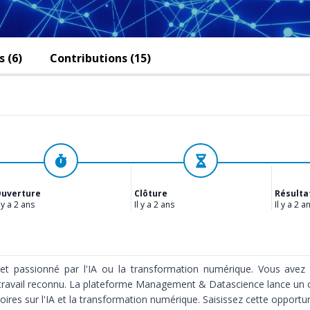
 (6)
Contributions (15)
Ouvert
Évaluation
uverture
Clôture
Résulta
l y a 2 ans
Il y a 2 ans
Il y a 2 a
t passionné par l'IA ou la transformation numérique. Vous avez tr
 travail reconnu. La plateforme Management & Datascience lance un 
es sur l'IA et la transformation numérique. Saisissez cette opportun