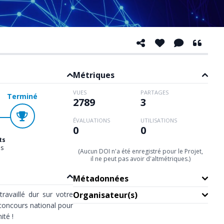
Métriques
VUES
PARTAGES
Terminé
2789
3
ÉVALUATIONS
UTILISATIONS
0
0
ts
ns
(Aucun DOI n'a été enregistré pour le Projet,
il ne peut pas avoir d'altmétriques.)
Métadonnées
availlé dur sur votre
Organisateur(s)
concours national pour
ité !