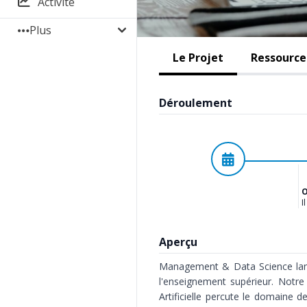
Activité
Plus
Le Projet
Ressources
Déroulement
Planifié
O
I
Aperçu
Management & Data Science lance
l'enseignement supérieur. Notre 
Artificielle percute le domaine d