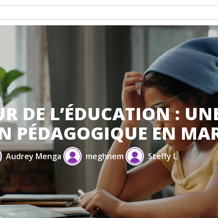
UR DE L’ÉDUCATION : UN
N PÉDAGOGIQUE EN MAR
Audrey Menga
meghnem
Steffy L