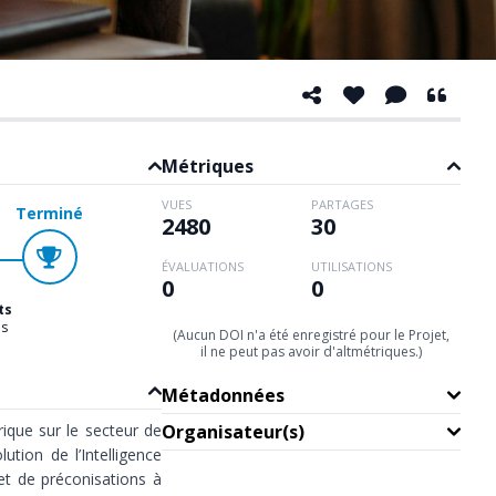
Métriques
VUES
PARTAGES
Terminé
2480
30
ÉVALUATIONS
UTILISATIONS
0
0
ts
ns
(Aucun DOI n'a été enregistré pour le Projet,
il ne peut pas avoir d'altmétriques.)
Métadonnées
ique sur le secteur de
Organisateur(s)
tion de l’Intelligence
 et de préconisations à