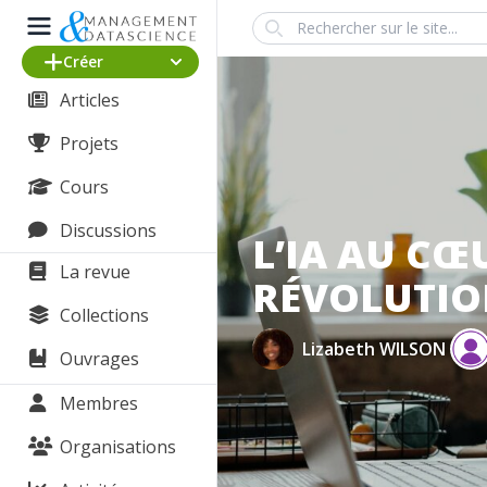
Search
Créer
Articles
Projets
Cours
Discussions
L’IA AU CŒ
La revue
RÉVOLUTIO
Collections
Lizabeth WILSON
Ouvrages
Membres
Organisations