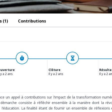
 (1)
Contributions
Ouvert
Évaluation
uverture
Clôture
Résulta
l y a 2 ans
Il y a 2 ans
Il y a 2 a
 un appel à contributions sur l’impact de la transformation numér
démarche consiste à réfléchir ensemble à la manière dont la révolu
e l’éducation. La finalité étant de fournir un ensemble de réflexions