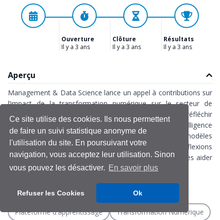
Ouverture
Clôture
Résultats
Il y a 3 ans
Il y a 3 ans
Il y a 3 ans
Aperçu
Management & Data Science lance un appel à contributions sur
l’impact de la transformation numérique sur le secteur de
l'enseignement superieur. Notre démarche consiste à réfléchir
Ce site utilise des cookies. Ils nous permettent
ensemble à la manière dont la révolution de l’Intelligence
de faire un suivi statistique anonyme de
Artificielle percute les humains, les métiers et les modèles
l'utilisation du site. En poursuivant votre
d’affaires. La finalité étant de fournir un ensemble de réflexions
navigation, vous acceptez leur utilisation. Sinon
et de préconisations à destination des praticiens pour les aider
à surmonter le défi de l'IA.
vous pouvez les désactiver.
En savoir plus
Refuser les Cookies
Ok
Disruption
Enseignement supérieur
Plateforme d'apprentissage
Transformation Numérique