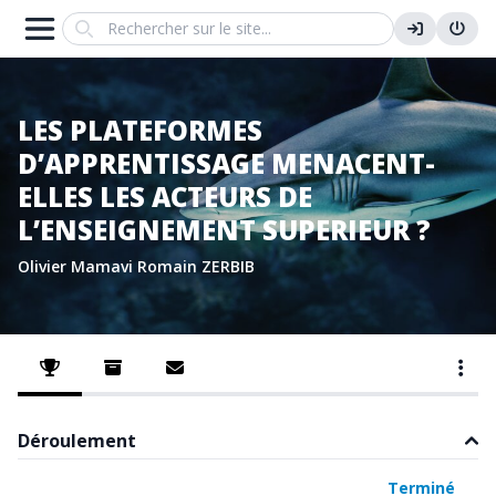
Search
LES PLATEFORMES
D’APPRENTISSAGE MENACENT-
ELLES LES ACTEURS DE
L’ENSEIGNEMENT SUPERIEUR ?
Olivier Mamavi
Romain ZERBIB
Déroulement
Planifié
Ouvert
Évaluation
Terminé