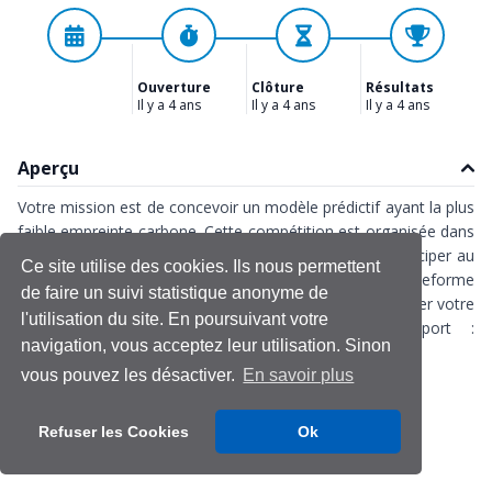
Ouverture
Clôture
Résultats
Il y a 4 ans
Il y a 4 ans
Il y a 4 ans
Aperçu
Votre mission est de concevoir un modèle prédictif ayant la plus
faible empreinte carbone. Cette compétition est organisée dans
le cadre du
salon Big Data World Paris 2022
. Pour participer au
Ce site utilise des cookies. Ils nous permettent
data challenge, vous devez être inscrit à la plateforme
de faire un suivi statistique anonyme de
Management & Datascience, puis vous connecter et créer votre
l'utilisation du site. En poursuivant votre
équipe dans l'onglet "Participer". Aide et support :
navigation, vous acceptez leur utilisation. Sinon
challenge@management-datascience.org
vous pouvez les désactiver.
En savoir plus
projet data éco-responsable
sobriété numérique
Refuser les Cookies
Ok