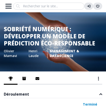
Search
SOBRIÉTÉ NUMÉRIQUE :
DÉVELOPPER UN MODÈLE DE
PRÉDICTION ÉCO-RESPONSABLE
Olivier
Henri
MANAGEMENT &
Mamavi
Laude
DATASCIENCE
Déroulement
Planifié
Ouvert
Évaluation
Terminé