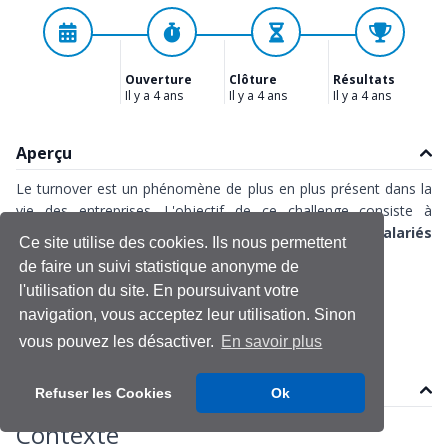
Ouverture
Clôture
Résultats
Il y a 4 ans
Il y a 4 ans
Il y a 4 ans
Aperçu
Le turnover est un phénomène de plus en plus présent dans la
vie des entreprises. L'objectif de ce challenge consiste à
analyser les caractéristiques des populations de salariés
Ce site utilise des cookies. Ils nous permettent
qui vont rester ou quitter l’entreprise
.
de faire un suivi statistique anonyme de
l'utilisation du site. En poursuivant votre
Gestion des Ressources Humaines
turnover
navigation, vous acceptez leur utilisation. Sinon
vous pouvez les désactiver.
En savoir plus
Contenu
Refuser les Cookies
Ok
Contexte