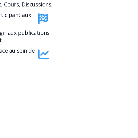
s, Cours, Discussions.
rticipant aux
gir aux publications
.
lace au sein de