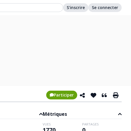
S'inscrire
Se connecter
Participer
Métriques
VUES
PARTAGES
1770
0