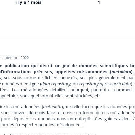
il y a 1 mois
1
0 septembre 2022
 publication qui décrit un jeu de données scientifiques br
d’informations précises, appelées métadonnées (
metadata
)
s, soit sous forme de fichiers annexés, soit plus généralement par
e données » en ligne (
data repository,
ou
repository of research data
) 
tées. Les métadonnées détaillent pourquoi, par qui et comment
ropriétaire, sous quel format elles sont stockées, etc.
ire les métadonnées (
metadata
), de telle façon que les données puis
rs sont souvent démunis face à la mise en forme de ces métadonnée
ussi pour déposer les données dans un entrepôt. Ces guides aident
 normes à respecter pour les métadonnées.