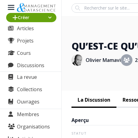
Search
Créer
Articles
Projets
QU’EST-CE QU
Cours
Olivier Mamavi
2
Discussions
La revue
Collections
La Discussion
Ressou
Ouvrages
Membres
Aperçu
Organisations
STATUT