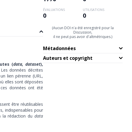
ÉVALUATIONS
UTILISATIONS
0
0
(Aucun DOI n'a été enregistré pour la
Discussion,
il ne peut pas avoir d'altmétriques.)
Métadonnées
Auteurs et copyright
utes (
data, dataset
),
.
Les données décrites
 un lien pérenne (URL,
où elles sont déposées
 ces données ont été
sent être réutilisables
s, indispensables pour
 à la rédaction du
data