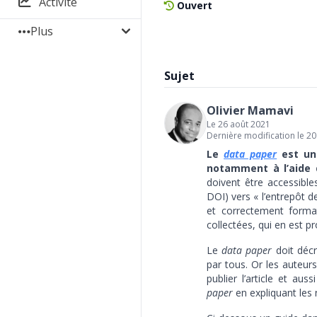
Activité
Ouvert
Plus
Sujet
Olivier Mamavi
Le 26 août 2021
Dernière modification le 2
Le
data paper
est une
notamment à l’aide 
doivent être accessible
DOI) vers « l’entrepôt d
et correctement forma
collectées, qui en est p
Le
data paper
doit décr
par tous. Or les auteu
publier l’article et a
paper
en expliquant les