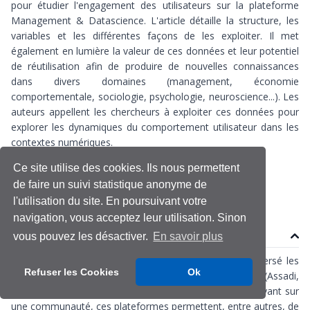
pour étudier l'engagement des utilisateurs sur la plateforme
Management & Datascience. L'article détaille la structure, les
variables et les différentes façons de les exploiter. Il met
également en lumière la valeur de ces données et leur potentiel
de réutilisation afin de produire de nouvelles connaissances
dans divers domaines (management, économie
comportementale, sociologie, psychologie, neuroscience...). Les
auteurs appellent les chercheurs à exploiter ces données pour
explorer les dynamiques du comportement utilisateur dans les
contextes numériques.
Ce site utilise des cookies. Ils nous permettent
Management & Datascience
Plateforme
de faire un suivi statistique anonyme de
l'utilisation du site. En poursuivant votre
navigation, vous acceptez leur utilisation. Sinon
Contenu
vous pouvez les désactiver.
En savoir plus
L’avènement des
plateformes numériques
a bouleversé les
Refuser les Cookies
Ok
modes d’interaction et de création de contenu en ligne (Assadi,
2018; Béjean et al., 2022; Isckia et al., 2020). En s’appuyant sur
une communauté, ces plateformes permettent, entre autres, de