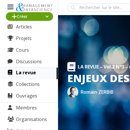
Search
Créer
Articles
Projets
Cours
Discussions
LA REVUE –
Vol.2 N°3 –
La revue
ENJEUX DE
Collections
Romain ZERBIB
Ouvrages
Membres
Organisations