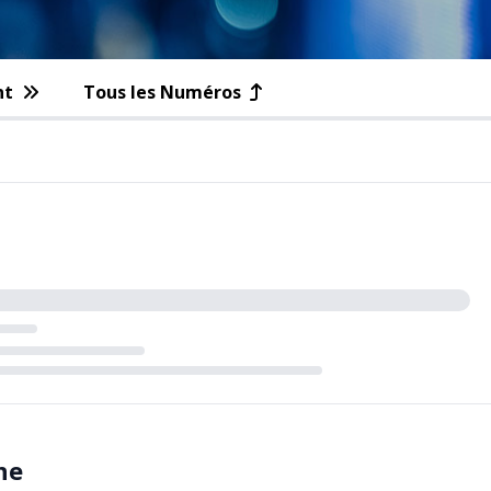
nt
Tous les Numéros
he