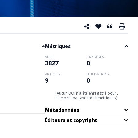
Métriques
VUES
PARTAGES
3827
0
ARTICLES
UTILISATIONS
9
0
(Aucun DOI n'a été enregistré pour ,
il ne peut pas avoir d'altmétriques.)
Métadonnées
Éditeurs et copyright