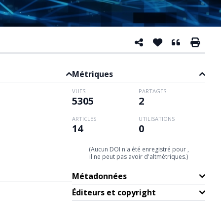
Métriques
VUES
PARTAGES
5305
2
ARTICLES
UTILISATIONS
14
0
(Aucun DOI n'a été enregistré pour ,
il ne peut pas avoir d'altmétriques.)
Métadonnées
Éditeurs et copyright