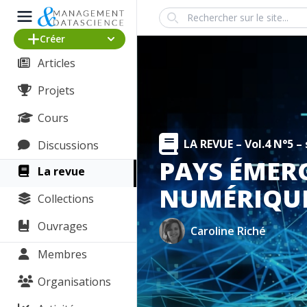
Search
Créer
Articles
Projets
Cours
LA REVUE –
Vol.4 N°5 
Discussions
PAYS ÉMER
La revue
NUMÉRIQUE
Collections
Ouvrages
Caroline Riché
Membres
Organisations