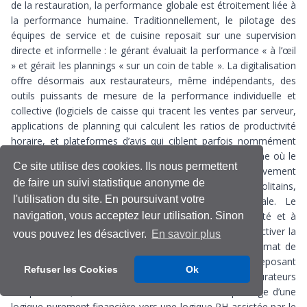
de la restauration, la performance globale est étroitement liée à
la performance humaine. Traditionnellement, le pilotage des
équipes de service et de cuisine reposait sur une supervision
directe et informelle : le gérant évaluait la performance « à l’œil
» et gérait les plannings « sur un coin de table ». La digitalisation
offre désormais aux restaurateurs, même indépendants, des
outils puissants de mesure de la performance individuelle et
collective (logiciels de caisse qui tracent les ventes par serveur,
applications de planning qui calculent les ratios de productivité
horaire, et plateformes d’avis qui ciblent parfois nommément
les employés, etc.) À Andrésy (78), commune périurbaine où le
Ce site utilise des cookies. Ils nous permettent
marché de l’emploi local est tendu et la clientèle relativement
de faire un suivi statistique anonyme de
volatile face aux flux continus des grands hubs métropolitains,
l'utilisation du site. En poursuivant votre
ces outils créent une nouvelle tension managériale. Le
navigation, vous acceptez leur utilisation. Sinon
numérique sert-il uniquement à contrôler la productivité et à
exercer une surveillance, ou est-il « bricolé » pour objectiver la
vous pouvez les désactiver.
En savoir plus
reconnaissance, fidéliser les équipes et améliorer le climat de
travail ? À partir d’une étude qualitative exploratoire reposant
Refuser les Cookies
Ok
sur des entretiens semi-directifs auprès de restaurateurs
indépendants, cette communication examine le passage d’une
logique purement financière vers une logique RH assistée par le