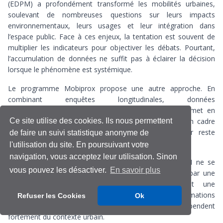
(EDPM) a profondément transformé les mobilités urbaines,
soulevant de nombreuses questions sur leurs impacts
environnementaux, leurs usages et leur intégration dans
l’espace public. Face à ces enjeux, la tentation est souvent de
multiplier les indicateurs pour objectiver les débats. Pourtant,
l’accumulation de données ne suffit pas à éclairer la décision
lorsque le phénomène est systémique.
Le programme Mobiprox propose une autre approche. En
combinant enquêtes longitudinales, données
comportementales et analyses environnementales, il met en
Ce site utilise des cookies. Ils nous permettent
évidence la nécessité d’organiser les données dans un cadre
cohérent. Sans cette architecture, chaque indicateur reste
de faire un suivi statistique anonyme de
partiel et peut conduire à des interprétations biaisées.
l'utilisation du site. En poursuivant votre
navigation, vous acceptez leur utilisation. Sinon
L’analyse révèle notamment que l’adoption des EDPM ne se
vous pouvez les désactiver.
En savoir plus
traduit pas par une simple substitution modale, mais par une
reconfiguration des chaînes de déplacement et une
augmentation de la multimodalité. Ces transformations
Refuser les Cookies
Ok
individuelles produisent des effets collectifs qui dépendent
fortement du contexte urbain.