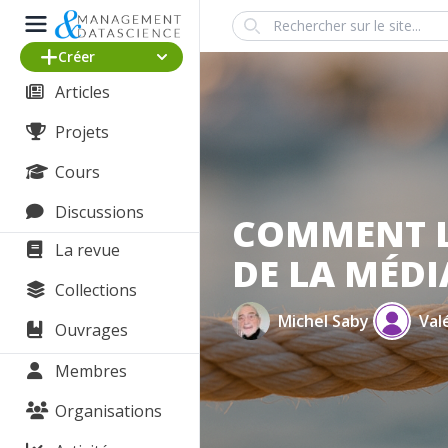
Search
Créer
Articles
Projets
Cours
Discussions
COMMENT L
La revue
DE LA MÉDI
Collections
Michel Saby
Val
Ouvrages
Membres
Organisations