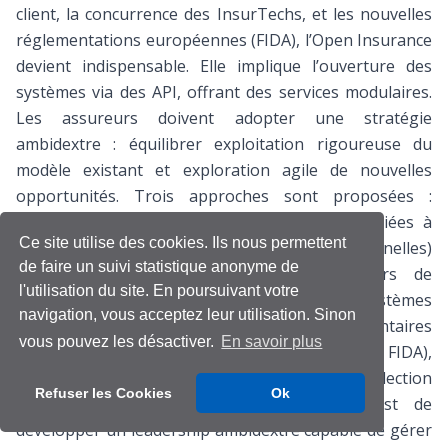
client, la concurrence des InsurTechs, et les nouvelles
réglementations européennes (FIDA), l’Open Insurance
devient indispensable. Elle implique l’ouverture des
systèmes via des API, offrant des services modulaires.
Les assureurs doivent adopter une stratégie
ambidextre : équilibrer exploitation rigoureuse du
modèle existant et exploration agile de nouvelles
opportunités. Trois approches sont proposées :
ambidextrie structurelle (création d’entités dédiées à
Ce site utilise des cookies. Ils nous permettent
l’innovation), contextuelle (équipes multifonctionnelles)
de faire un suivi statistique anonyme de
et transformation des rôles (orchestrateurs de
l'utilisation du site. En poursuivant votre
plateformes). Cependant, l’ouverture des systèmes
navigation, vous acceptez leur utilisation. Sinon
expose à de nouveaux risques cyber et réglementaires
vous pouvez les désactiver.
En savoir plus
liés au partage des données sensibles (RGPD, FIDA),
ainsi qu’à la dilution du contact client et à la sélection
Refuser les Cookies
Ok
adverse. La recommandation de l'article est de
développer un leadership ambidextre capable de gérer