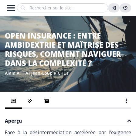
Search
OPEN INSURANCE : ENTRE
AMBIDEXTRIE ET MAÎTRISE DES
RISQUES, COMMENT NAVIGUER
DANS LA COMPLEXITÉ ?
Alain ATTAÏ
Jean-Loup RICHET
Aperçu
Face à la désintermédiation accélérée par l’exigence