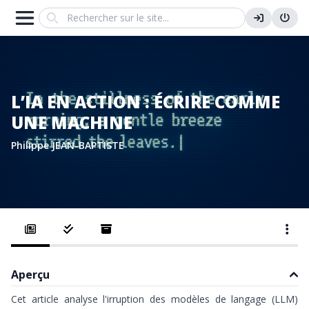
Search
L’IA EN ACTION : ÉCRIRE COMME
UNE MACHINE
Philippe JEAN-BAPTISTE
Aperçu
Cet article analyse l'irruption des modèles de langage (LLM)