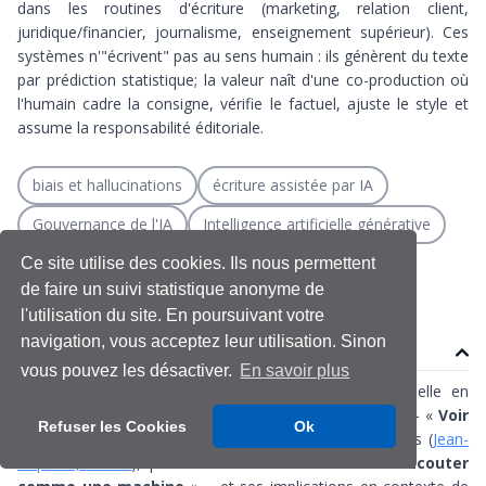
dans les routines d'écriture (marketing, relation client,
juridique/financier, journalisme, enseignement supérieur). Ces
systèmes n'"écrivent" pas au sens humain : ils génèrent du texte
par prédiction statistique; la valeur naît d'une co-production où
l'humain cadre la consigne, vérifie le factuel, ajuste le style et
assume la responsabilité éditoriale.
biais et hallucinations
écriture assistée par IA
Gouvernance de l'IA
Intelligence artificielle générative
management de l’écrit
modèles de langage
Ce site utilise des cookies. Ils nous permettent
de faire un suivi statistique anonyme de
l'utilisation du site. En poursuivant votre
navigation, vous acceptez leur utilisation. Sinon
Contenu
vous pouvez les désactiver.
En savoir plus
Ce volet 4 s’inscrit dans la série L’intelligence artificielle en
action. après avoir examiné la reconnaissance d’image – «
Voir
Refuser les Cookies
Ok
comme une machine
» – et ses limites managériales (
Jean-
Baptiste, 2025a
), puis la reconnaissance vocale – «
Ecouter