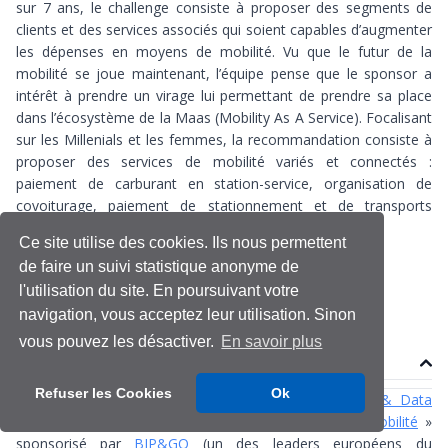
sur 7 ans, le challenge consiste à proposer des segments de
clients et des services associés qui soient capables d’augmenter
les dépenses en moyens de mobilité. Vu que le futur de la
mobilité se joue maintenant, l’équipe pense que le sponsor a
intérêt à prendre un virage lui permettant de prendre sa place
dans l’écosystème de la Maas (Mobility As A Service). Focalisant
sur les Millenials et les femmes, la recommandation consiste à
proposer des services de mobilité variés et connectés :
paiement de carburant en station-service, organisation de
covoiturage, paiement de stationnement et de transports
alternatifs.
Ce site utilise des cookies. Ils nous permettent
de faire un suivi statistique anonyme de
Data challenge
Marketing et Datascience
l'utilisation du site. En poursuivant votre
navigation, vous acceptez leur utilisation. Sinon
vous pouvez les désactiver.
En savoir plus
Contenu
Refuser les Cookies
Ok
Cet article est issu du data challenge
Management & Data
Science
sur le thème «
Service client, innovation et mobilité
»
sponsorisé par
BIP&GO
(un des leaders européens du