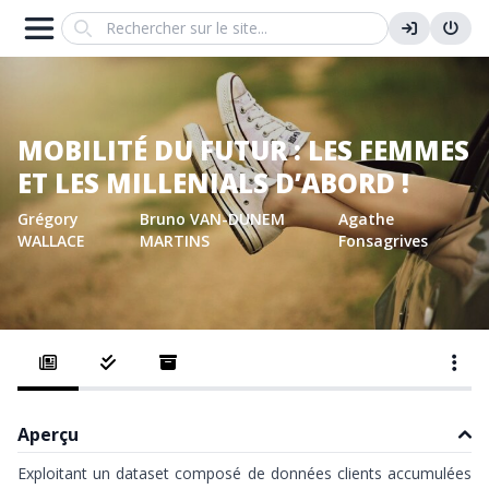
Search
MOBILITÉ DU FUTUR : LES FEMMES
ET LES MILLENIALS D’ABORD !
Grégory
Bruno VAN-DUNEM
Agathe
WALLACE
MARTINS
Fonsagrives
Aperçu
Exploitant un dataset composé de données clients accumulées