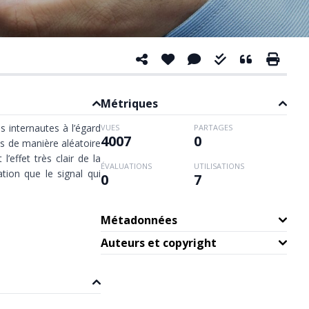
Métriques
s internautes à l’égard
VUES
PARTAGES
4007
0
s de manière aléatoire
’effet très clair de la
ÉVALUATIONS
UTILISATIONS
tion que le signal qui
0
7
Métadonnées
Auteurs et copyright