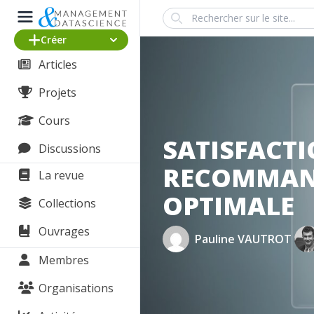
Search
Créer
Articles
Projets
Cours
SATISFACTI
Discussions
RECOMMAND
La revue
OPTIMALE
Collections
Ouvrages
Pauline VAUTROT
Membres
Organisations