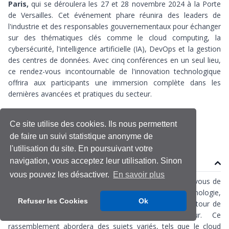
Paris
,
qui se déroulera les 27 et 28 novembre 2024 à la Porte
de Versailles. Cet événement phare réunira des leaders de
l'industrie et des responsables gouvernementaux pour échanger
sur des thématiques clés comme le cloud computing, la
cybersécurité, l'intelligence artificielle (IA), DevOps et la gestion
des centres de données. Avec cinq conférences en un seul lieu,
ce rendez-vous incontournable de l'innovation technologique
offrira aux participants une immersion complète dans les
dernières avancées et pratiques du secteur.
AI
Big Data
Salon
Ce site utilise des cookies. Ils nous permettent
de faire un suivi statistique anonyme de
l'utilisation du site. En poursuivant votre
navigation, vous acceptez leur utilisation. Sinon
Contenu
vous pouvez les désactiver.
En savoir plus
Le Tech Show Paris 2024 s’annonce comme un rendez-vous de
premier plan pour les professionnels de la technologie,
Refuser les Cookies
Ok
réunissant leaders de l’industrie et décideurs publics autour de
thématiques cruciales pour l’avenir du secteur. Ce
rassemblement abordera des sujets variés, tels que le cloud