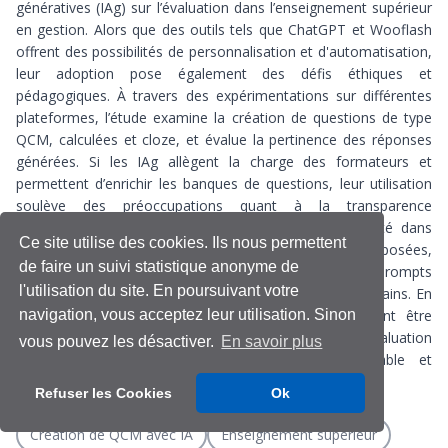
génératives (IAg) sur l’évaluation dans l’enseignement supérieur
en gestion. Alors que des outils tels que ChatGPT et Wooflash
offrent des possibilités de personnalisation et d'automatisation,
leur adoption pose également des défis éthiques et
pédagogiques. À travers des expérimentations sur différentes
plateformes, l’étude examine la création de questions de type
QCM, calculées et cloze, et évalue la pertinence des réponses
générées. Si les IAg allègent la charge des formateurs et
permettent d’enrichir les banques de questions, leur utilisation
soulève des préoccupations quant à la transparence
algorithmique, la dépendance technologique, et l'équité dans
Ce site utilise des cookies. Ils nous permettent
l'évaluation. Des recommandations pratiques sont proposées,
de faire un suivi statistique anonyme de
incluant une attention particulière à la formulation des prompts
l'utilisation du site. En poursuivant votre
et à l’encadrement des évaluations par des retours humains. En
navigation, vous acceptez leur utilisation. Sinon
conclusion, bien que prometteuses, les IAg devraient être
envisagées comme un complément aux pratiques d'évaluation
vous pouvez les désactiver.
En savoir plus
traditionnelles pour garantir une évaluation équitable et
pédagogique.
Refuser les Cookies
Ok
Création de QCM avec IA
Enseignement supérieur