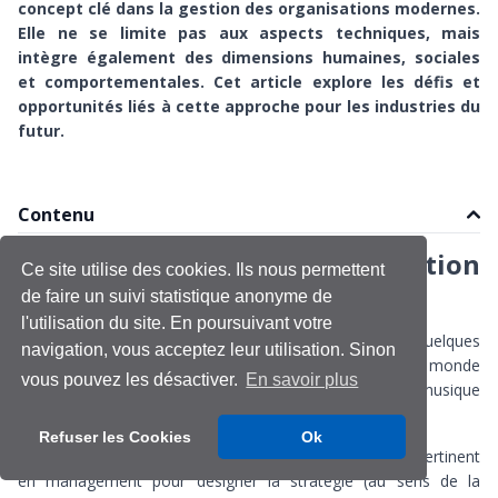
concept clé dans la gestion des organisations modernes.
Elle ne se limite pas aux aspects techniques, mais
intègre également des dimensions humaines, sociales
et comportementales. Cet article explore les défis et
opportunités liés à cette approche pour les industries du
futur.
Contenu
L’émergence de l’orchestration
Ce site utilise des cookies. Ils nous permettent
de faire un suivi statistique anonyme de
managériale
l'utilisation du site. En poursuivant votre
Le terme d’orchestration managériale est apparu il y a quelques
navigation, vous acceptez leur utilisation. Sinon
années en management. Il trouve ses sources dans le monde
vous pouvez les désactiver.
En savoir plus
des systèmes d’information avec l’idée de mettre en musique
les work flows, les réseaux, les systèmes.
Refuser les Cookies
Ok
Par extension, le mot orchestration s’est avéré utile et pertinent
en management pour désigner la stratégie (au sens de la