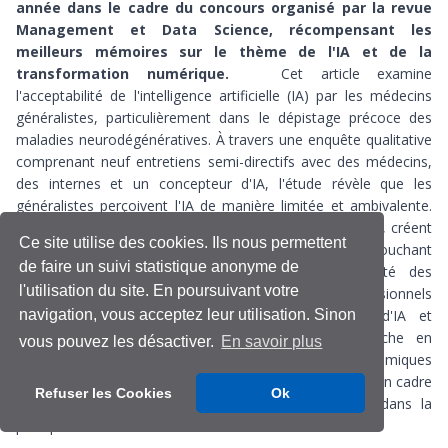
année dans le cadre du concours organisé par la revue
Management et Data Science, récompensant les
meilleurs mémoires sur le thème de l'IA et de la
transformation numérique.
Cet article examine
l'acceptabilité de l'intelligence artificielle (IA) par les médecins
généralistes, particulièrement dans le dépistage précoce des
maladies neurodégénératives. À travers une enquête qualitative
comprenant neuf entretiens semi-directifs avec des médecins,
des internes et un concepteur d'IA, l'étude révèle que les
généralistes perçoivent l'IA de manière limitée et ambivalente.
Les affordances perçues, à la fois positives et négatives, créent
Ce site utilise des cookies. Ils nous permettent
des contradictions influençant son acceptabilité, touchant
de faire un suivi statistique anonyme de
principalement l'identité professionnelle et l'efficacité des
l'utilisation du site. En poursuivant votre
pratiques. L'étude recommande d'impliquer les professionnels
navigation, vous acceptez leur utilisation. Sinon
de santé dans le développement des solutions d'IA et
d'améliorer leur formation technique. Cette recherche en
vous pouvez les désactiver.
En savoir plus
sciences de gestion enrichit la compréhension des dynamiques
d’acceptabilité de l’IA en médecine générale et propose un cadre
Refuser les Cookies
Ok
théorique original pour analyser l’intégration de l’IA dans la
pratique médicale.