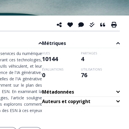
Métriques
de services du numérique
VUES
PARTAGES
10144
4
rant ces technologies,
ils véhiculent, et leur
ÉVALUATIONS
UTILISATIONS
nce de l'IA générative,
0
76
lles de l'IA générative
amment sur le plan des
s ESN. En examinant la
Métadonnées
es, l'article souligne
Auteurs et copyright
Nous explorons comment
on des ESN à ces enjeux