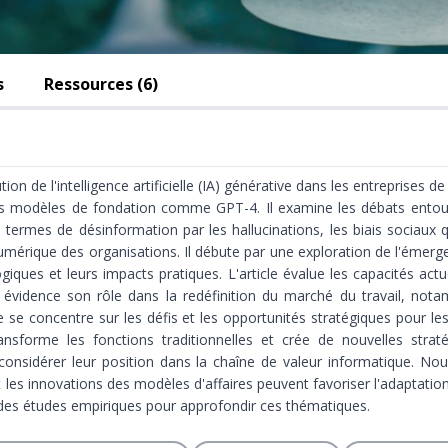
s
Ressources (6)
tion de l'intelligence artificielle (IA) générative dans les entreprises 
les modèles de fondation comme GPT-4. Il examine les débats entou
ermes de désinformation par les hallucinations, les biais sociaux qu’
umérique des organisations. Il débute par une exploration de l'émerge
iques et leurs impacts pratiques. L'article évalue les capacités actue
 évidence son rôle dans la redéfinition du marché du travail, not
se concentre sur les défis et les opportunités stratégiques pour le
nsforme les fonctions traditionnelles et crée de nouvelles stratégi
considérer leur position dans la chaîne de valeur informatique. 
t les innovations des modèles d'affaires peuvent favoriser l'adaptati
 des études empiriques pour approfondir ces thématiques.