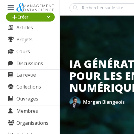
Search
Créer
Articles
Projets
Cours
IA GÉNÉRAT
Discussions
POUR LES E
La revue
NUMÉRIQUE 
Collections
Ouvrages
Morgan Blangeois
Membres
Organisations