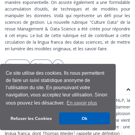
manière exponentielle. On assiste également a une formidable
accumulation d’outils, de techniques et de modèles pour
manipuler les données. Voilà qui représente un défi pour les
sciences de gestion. La nouvelle rubrique "Culture Data" de la
revue Management & Data Science a été créée pour répondre
à cet enjeu. Le but de cette rubrique est de contribuer à cette
circulation de la lingua franca des datas sciences, et de mettre
en lumière des modèles originaux, et les savoir-faire.
Langage
Python
R
Ce site utilise des cookies. Ils nous permettent
de faire un suivi statistique anonyme de
l'utilisation du site. En poursuivant votre
Contenu
navigation, vous acceptez leur utilisation. Sinon
On peut disserter à l’infini sur le bigdata, l’IA, le ML, le NLP, la
vous pouvez les désactiver.
En savoir plus
technologie, les algorithmes, célébrer ou condamner
l’accumulation des découvertes, des techniques, et l’explosion
Refuser les Cookies
Ok
des outils, on ratera le fait que la culture des données ne vient
pas tant de leur surabondance que d’une langue partagée : une
1
lingua franca, dont Thomas Wieder
rappelle une définition :