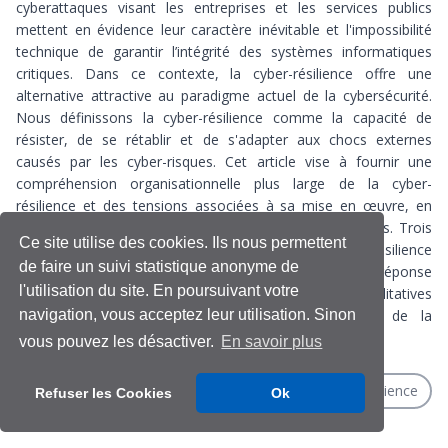
cyberattaques visant les entreprises et les services publics
mettent en évidence leur caractère inévitable et l'impossibilité
technique de garantir l’intégrité des systèmes informatiques
critiques. Dans ce contexte, la cyber-résilience offre une
alternative attractive au paradigme actuel de la cybersécurité.
Nous définissons la cyber-résilience comme la capacité de
résister, de se rétablir et de s'adapter aux chocs externes
causés par les cyber-risques. Cet article vise à fournir une
compréhension organisationnelle plus large de la cyber-
résilience et des tensions associées à sa mise en œuvre, en
utilisant les institutions financières comme étude de cas. Trois
Ce site utilise des cookies. Ils nous permettent
grandes catégories de pratiques associées à la cyber-résilience
de faire un suivi statistique anonyme de
sont examinées : le sensemaking, la préparation à la réponse
l'utilisation du site. En poursuivant votre
aux incidents et l'adaptation. Les données qualitatives
navigation, vous acceptez leur utilisation. Sinon
proviennent d'un échantillon de 58 professionnels de la
cybersécurité dans le secteur financier.
vous pouvez les désactiver.
En savoir plus
Cyber-resilience
Cybersécurité
Finance
Résilience
Refuser les Cookies
Ok