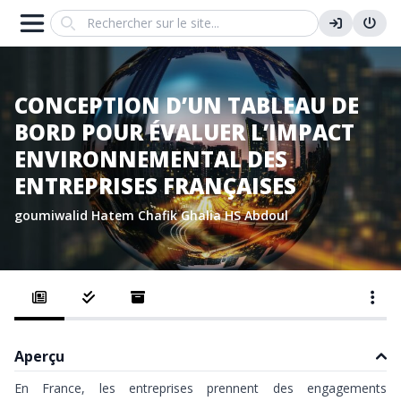
Search
CONCEPTION D’UN TABLEAU DE
BORD POUR ÉVALUER L’IMPACT
ENVIRONNEMENTAL DES
ENTREPRISES FRANÇAISES
goumiwalid
Hatem Chafik
Ghalia HS
Abdoul
Aperçu
En France, les entreprises prennent des engagements