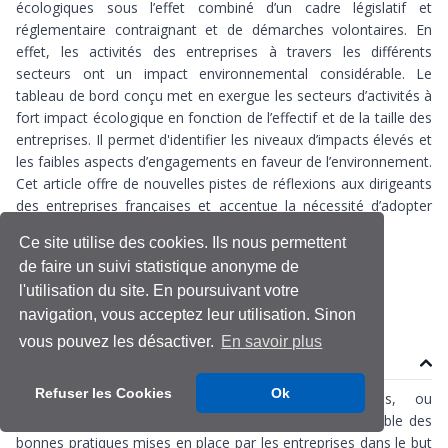
écologiques sous l’effet combiné d’un cadre législatif et
réglementaire contraignant et de démarches volontaires. En
effet, les activités des entreprises à travers les différents
secteurs ont un impact environnemental considérable. Le
tableau de bord conçu met en exergue les secteurs d’activités à
fort impact écologique en fonction de l’effectif et de la taille des
entreprises. Il permet d'identifier les niveaux d’impacts élevés et
les faibles aspects d’engagements en faveur de l’environnement.
Cet article offre de nouvelles pistes de réflexions aux dirigeants
des entreprises françaises et accentue la nécessité d’adopter
des bonnes pratiques de gestion environnementale.
Ce site utilise des cookies. Ils nous permettent
de faire un suivi statistique anonyme de
Dashboard
RSE
l'utilisation du site. En poursuivant votre
navigation, vous acceptez leur utilisation. Sinon
vous pouvez les désactiver.
En savoir plus
Contenu
Refuser les Cookies
Ok
La
RSE
(Responsabilité Sociale des Entreprises, ou
Responsabilité Sociétale des Entreprises) réunit l’ensemble des
bonnes pratiques mises en place par les entreprises dans le but