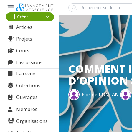
Search
Créer
Articles
Projets
Cours
Discussions
COMMENT I
La revue
D’OPINION 
Collections
Florine COMLAN
Ouvrages
Membres
Organisations