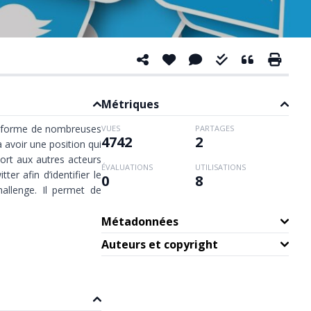
Métriques
nt forme de nombreuses
VUES
PARTAGES
4742
2
 avoir une position qui
port aux autres acteurs
ÉVALUATIONS
UTILISATIONS
r afin d’identifier le
0
8
hallenge
. Il permet de
Métadonnées
Auteurs et copyright