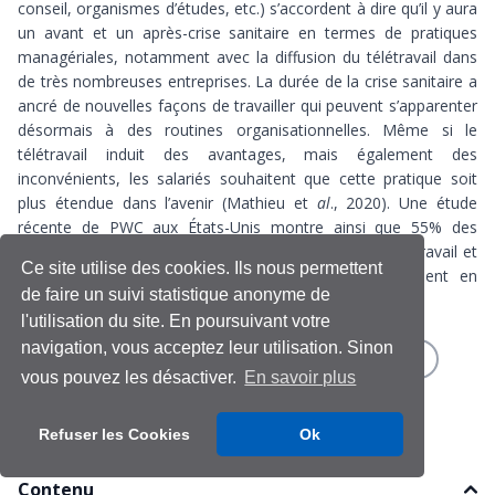
conseil, organismes d’études, etc.) s’accordent à dire qu’il y aura
un avant et un après-crise sanitaire en termes de pratiques
managériales, notamment avec la diffusion du télétravail dans
de très nombreuses entreprises. La durée de la crise sanitaire a
ancré de nouvelles façons de travailler qui peuvent s’apparenter
désormais à des routines organisationnelles. Même si le
télétravail induit des
avantages, mais également des
inconvénients
, les salariés souhaitent que cette pratique soit
plus étendue dans l’avenir (Mathieu et
al
., 2020). Une
étude
récente de PWC
aux États-Unis montre ainsi que 55% des
salariés souhaitent disposer d’au moins 3 jours de télétravail et
Ce site utilise des cookies. Ils nous permettent
21% d’entre eux souhaitent être même complètement en
de faire un suivi statistique anonyme de
télétravail.
l'utilisation du site. En poursuivant votre
navigation, vous acceptez leur utilisation. Sinon
Covid-19
Innovation managériale
Management
vous pouvez les désactiver.
En savoir plus
Télétravail
Refuser les Cookies
Ok
Contenu