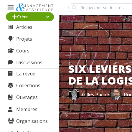
Search
Créer
Articles
Projets
Cours
Discussions
SIX LEVIER
La revue
DE LA LOGI
Collections
Gilles Paché
Rud
Ouvrages
Membres
Organisations