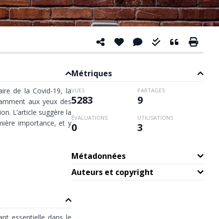
Métriques
ire de la Covid-19, la
VUES
PARTAGES
5283
9
notamment aux yeux des
n. L’article suggère la
ÉVALUATIONS
UTILISATIONS
emière importance, et y
0
3
Métadonnées
Auteurs et copyright
nt essentielle dans le