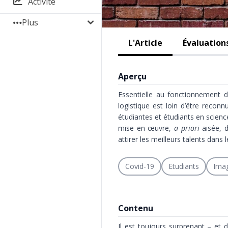
Activité
Plus
L'Article
Évaluation
Aperçu
Essentielle au fonctionnement d
logistique est loin d’être reco
étudiantes et étudiants en scienc
mise en œuvre,
a priori
aisée, d
attirer les meilleurs talents dans l
Covid-19
Etudiants
Ima
Contenu
Il est toujours surprenant – et 