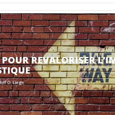
S POUR REVALORISER L’I
STIQUE
olf O. Large