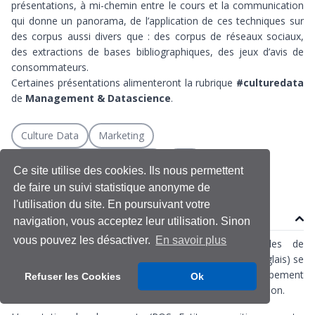
présentations, à mi-chemin entre le cours et la communication
qui donne un panorama, de l’application de ces techniques sur
des corpus aussi divers que : des corpus de réseaux sociaux,
des extractions de bases bibliographiques, des jeux d’avis de
consommateurs.
Certaines présentations alimenteront la rubrique
#culturedata
de
Management & Datascience
.
Culture Data
Marketing
Natural Language Processing
NLP
Ce site utilise des cookies. Ils nous permettent
de faire un suivi statistique anonyme de
l'utilisation du site. En poursuivant votre
Contenu
navigation, vous acceptez leur utilisation. Sinon
vous pouvez les désactiver.
En savoir plus
Depuis quelques années, l’utilisation des méthodes de
traitement du langage automatique ( TAL ou NLP en anglais) se
développent dans les sciences sociales avec le développement
Refuser les Cookies
Ok
de nombreux outils accessibles par les langages r et python.