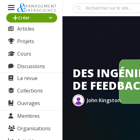
Search
Créer
Articles
Projets
Cours
Discussions
DES INGÉN
La revue
DE FEEDBAC
Collections
John Kingston
Ouvrages
Membres
Organisations