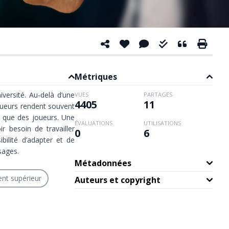
Métriques
iversité. Au-delà d’une
VUES
PARTAGES
4405
11
oueurs rendent souvent
 que des joueurs. Une
ÉVALUATIONS
UTILISATIONS
r besoin de travailler
0
6
bilité d’adapter et de
sages.
Métadonnées
nt supérieur
Auteurs et copyright