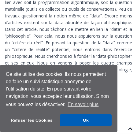
lien avec soit la programmation algorithmique, soit la question
matérielle (outils de collecte ou outils de conservations). Peu de
travaux questionnent la notion même de “data”. Encore moins
d’articles existent sur la data abordée de façon philosophique.
Dans cet article, nous tâchons de mettre en lien la “data” et la
“philosophie”. Pour cela, nous nous appuierons sur la question
du “critère du réel”. En posant la question de la “data” comme
un “critère de réalité” potentiel, nous entrons dans l’exercice
philosophique. Nous cherchons ici à fonder la “data-philosophie”
et ses enjeux. Nous en venons à poser les quatre champs
opératiques de la Data-Philosophie : ontologie, épistémologie,
Ce site utilise des cookies. Ils nous permettent
praxis et éthique de la data.
de faire un suivi statistique anonyme de
l'utilisation du site. En poursuivant votre
Data
Data-Philosophie
Ethique
Ontologie
navigation, vous acceptez leur utilisation. Sinon
Philosophie
vous pouvez les désactiver.
En savoir plus
Refuser les Cookies
Ok
Contenu