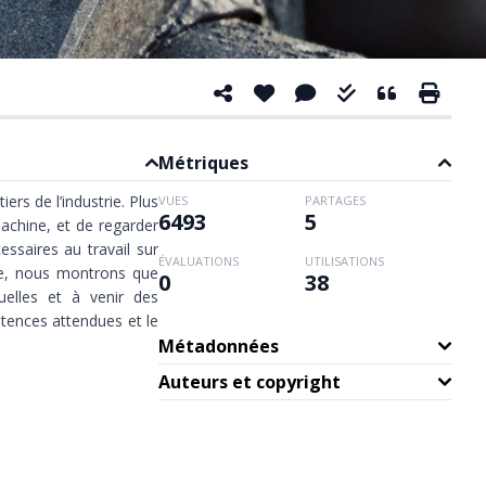
Métriques
ers de l’industrie. Plus
VUES
PARTAGES
6493
5
machine, et de regarder
ssaires au travail sur
ÉVALUATIONS
UTILISATIONS
lle, nous montrons que
0
38
uelles et à venir des
tences attendues et le
Métadonnées
Auteurs et copyright