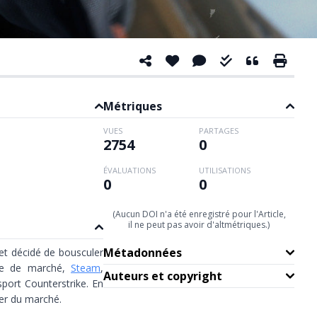
Métriques
VUES
PARTAGES
2754
0
ÉVALUATIONS
UTILISATIONS
0
0
(Aucun DOI n'a été enregistré pour l'Article,
il ne peut pas avoir d'altmétriques.)
Métadonnées
et décidé de bousculer
ace de marché,
Steam
,
Auteurs et copyright
sport Counterstrike. En
er du marché.