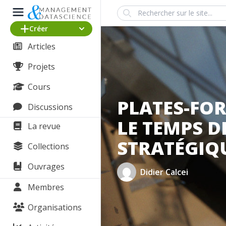
Search
Créer
Articles
Projets
Cours
PLATES-FOR
Discussions
LE TEMPS 
La revue
STRATÉGIQ
Collections
Ouvrages
Didier Calcei
Membres
Organisations