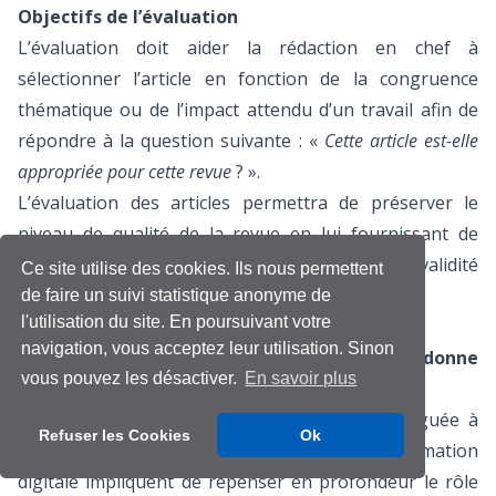
Objectifs de l’évaluation
L’évaluation doit aider la rédaction en chef à
sélectionner l’article en fonction de la congruence
thématique ou de l’impact attendu d’un travail afin de
répondre à la question suivante : «
Cette article est-elle
appropriée pour cette revue
? ».
L’évaluation des articles permettra de préserver le
niveau de qualité de la revue en lui fournissant de
l’information sur la pertinence, l’originalité et la validité
Ce site utilise des cookies. Ils nous permettent
du contenu de l’article.
de faire un suivi statistique anonyme de
l'utilisation du site. En poursuivant votre
Grille de sélection
navigation, vous acceptez leur utilisation. Sinon
Pourquoi Management & Datascience abandonne
vous pouvez les désactiver.
En savoir plus
l’évaluation en double aveugle
La globalisation du secteur académique conjuguée à
Refuser les Cookies
Ok
une accélération sans précédent de la transformation
digitale impliquent de repenser en profondeur le rôle