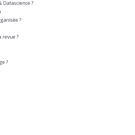
 Datascience ?
n
rganisée ?
a revue ?
ge ?