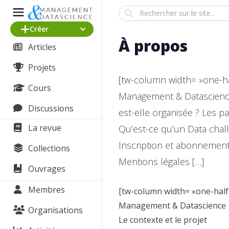
Search
Créer
À propos
Articles
Projets
[tw-column width= »one-hal
Cours
Management & Datascience 
Discussions
est-elle organisée ? Les p
La revue
Qu’est-ce qu’un Data cha
Inscription et abonnement 
Collections
Mentions légales […]
Ouvrages
Membres
[tw-column width= »one-half
Management & Datascience
Organisations
Le contexte et le projet