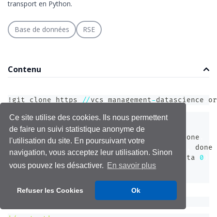
transport en Python.
Base de données
RSE
Contenu
!git clone https
:
//
vcs
.
management
-
datascience
.
or
Cloning into 
'db_siren_cours_mscdm'
.
.
.
Ce site utilise des cookies. Ils nous permettent
remote
:
 Enumerating objects
:
19
,
 done
.
de faire un suivi statistique anonyme de
remote
:
 Counting objects
:
100
%
(
19
/
19
)
,
 done
.
l'utilisation du site. En poursuivant votre
remote
:
 Compressing objects
:
100
%
(
17
/
17
)
,
 done
.
navigation, vous acceptez leur utilisation. Sinon
remote
:
 Total 
19
(
delta 
3
)
,
 reused 
0
(
delta 
0
)
vous pouvez les désactiver.
En savoir plus
Unpacking objects
:
100
%
(
19
/
19
)
,
 done
.
Checking out files
:
100
%
(
12
/
12
)
,
 done
.
Refuser les Cookies
Ok