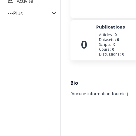
Activité
Plus
Publications
Articles :
0
0
Datasets :
0
Scripts :
0
Cours :
0
Discussions :
0
Bio
(Aucune information fournie.)