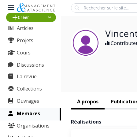
Search
Créer
Articles
Vincen
Projets
Contributeu
Cours
Discussions
La revue
Collections
Ouvrages
À propos
Publicatio
Membres
Réalisations
Organisations