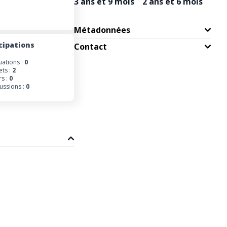
3 ans et 9 mois
2 ans et 6 mois
Métadonnées
cipations
Contact
uations :
0
ets :
2
s :
0
ussions :
0