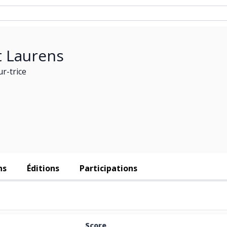
t Laurens
r-trice
ns
Éditions
Participations
Score