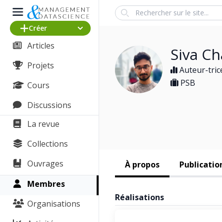
Search
Créer
Articles
Siva 
Projets
Auteur-tric
PSB
Cours
Discussions
La revue
Collections
Ouvrages
À propos
Publicatio
Membres
Réalisations
Organisations