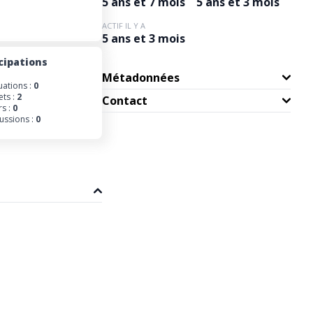
5 ans et 7 mois
5 ans et 3 mois
ACTIF IL Y A
5 ans et 3 mois
cipations
Métadonnées
uations :
0
ets :
2
Contact
s :
0
ussions :
0