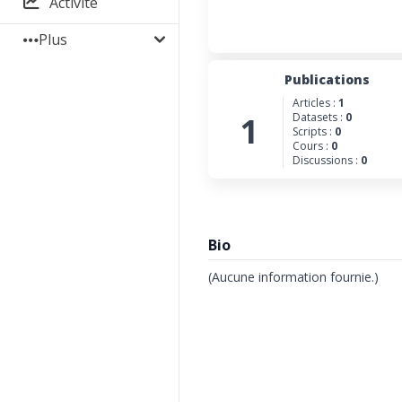
Activité
Plus
Publications
Articles :
1
1
Datasets :
0
Scripts :
0
Cours :
0
Discussions :
0
Bio
(Aucune information fournie.)