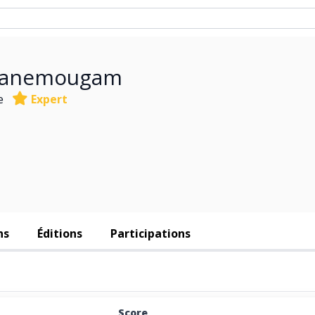
Chanemougam
e
Expert
ns
Éditions
Participations
Score