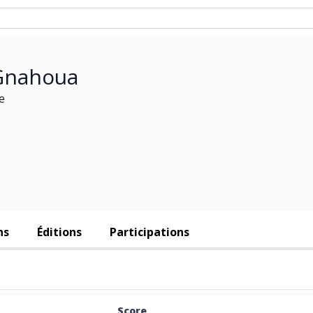
Gnahoua
e
ns
Éditions
Participations
Score