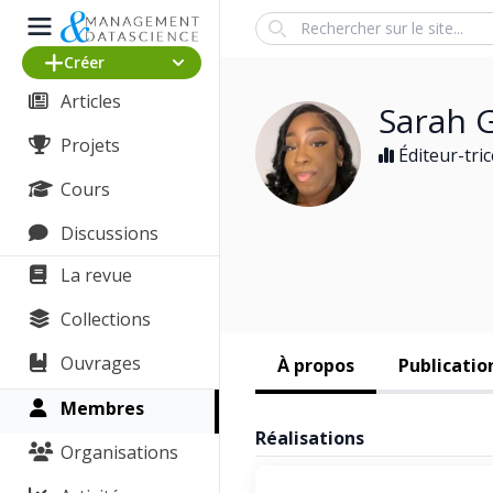
Search
Créer
Articles
Sarah 
Projets
Éditeur-tric
Cours
Discussions
La revue
Collections
Ouvrages
À propos
Publicatio
Membres
Réalisations
Organisations