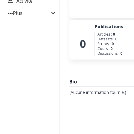
Activité
Plus
Publications
Articles :
0
0
Datasets :
0
Scripts :
0
Cours :
0
Discussions :
0
Bio
(Aucune information fournie.)