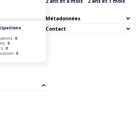
2 ans et 8 mois
2 ans et 1 mois
Métadonnées
cipations
Contact
uations :
0
ets :
0
s :
0
ussions :
0