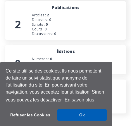
Publications
Articles :
2
2
Datasets :
0
Scripts :
0
Cours :
0
Discussions :
0
Éditions
0
Numéros :
0
Collections :
0
Projets :
0
Ce site utilise des cookies. Ils nous permettent
de faire un suivi statistique anonyme de
l'utilisation du site. En poursuivant votre
Participations
navigation, vous acceptez leur utilisation. Sinon
Évaluations :
0
2
Projets :
2
vous pouvez les désactiver.
En savoir plus
Cours :
0
Discussions :
0
Refuser les Cookies
Ok