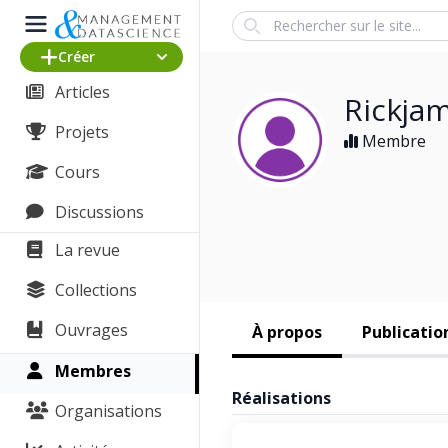
Search
Créer
Articles
Rickja
Projets
Membre
Cours
Discussions
La revue
Collections
Ouvrages
À propos
Publicatio
Membres
Réalisations
Organisations