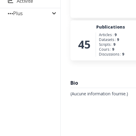
Activité
Plus
Publications
Articles :
9
45
Datasets :
9
Scripts :
9
Cours :
9
Discussions :
9
Bio
(Aucune information fournie.)