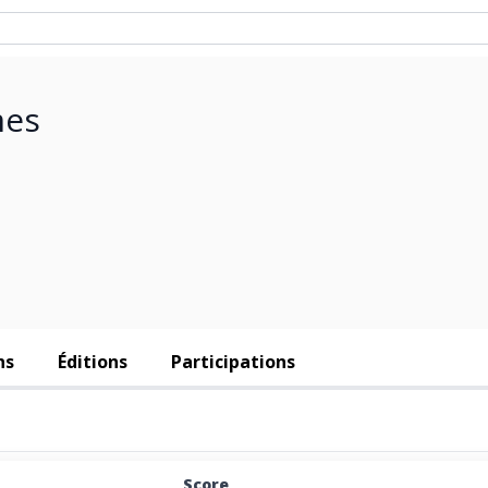
mes
ns
Éditions
Participations
Score