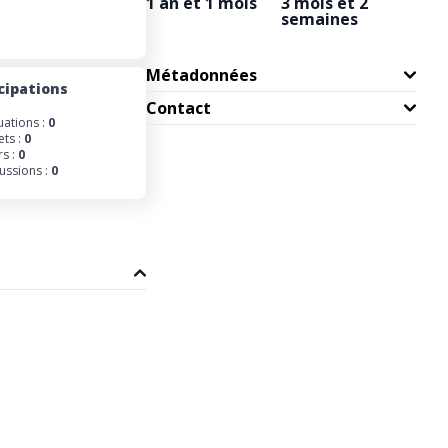
1 an et 1 mois
3 mois et 2
semaines
Métadonnées
cipations
Contact
uations :
0
ets :
0
s :
0
ussions :
0