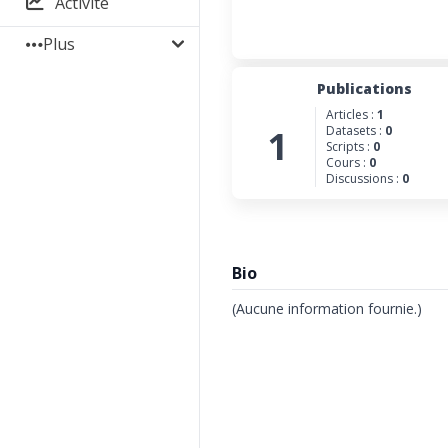
Activité
Plus
Publications
Articles :
1
1
Datasets :
0
Scripts :
0
Cours :
0
Discussions :
0
Bio
(Aucune information fournie.)