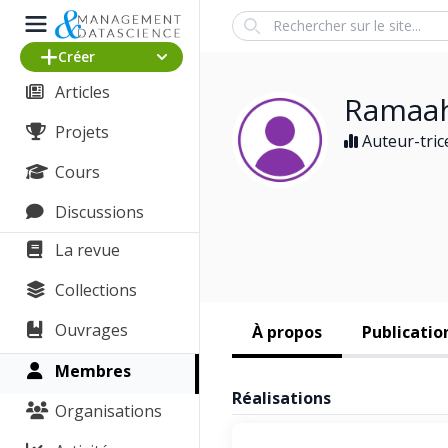
Search
Créer
Articles
Ramaa
Projets
Auteur-tric
Cours
Discussions
La revue
Collections
Ouvrages
À propos
Publicatio
Membres
Réalisations
Organisations