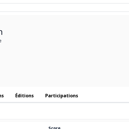
h
e
ns
Éditions
Participations
Score