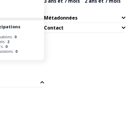
3 ans et 7 mois
2 ans et 7 mois
Métadonnées
cipations
Contact
uations :
0
ets :
2
s :
0
ussions :
0