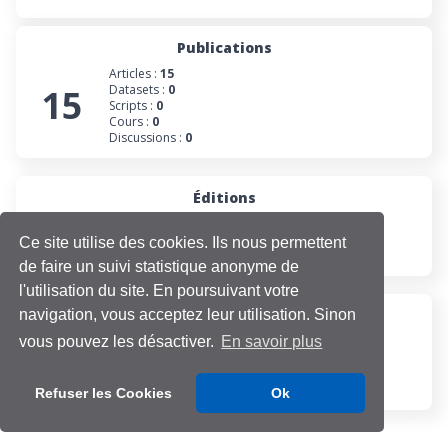
Publications
Articles :
15
15
Datasets :
0
Scripts :
0
Cours :
0
Discussions :
0
Éditions
0
Numéros :
0
Collections :
0
Ce site utilise des cookies. Ils nous permettent
Projets :
0
de faire un suivi statistique anonyme de
l'utilisation du site. En poursuivant votre
navigation, vous acceptez leur utilisation. Sinon
Participations
Évaluations :
0
vous pouvez les désactiver.
En savoir plus
0
Projets :
0
Cours :
0
Discussions :
0
Refuser les Cookies
Ok