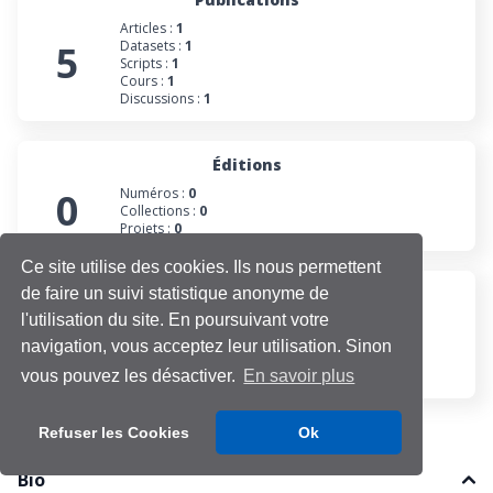
Articles :
1
5
Datasets :
1
Scripts :
1
Cours :
1
Discussions :
1
Éditions
0
Numéros :
0
Collections :
0
Projets :
0
Ce site utilise des cookies. Ils nous permettent
de faire un suivi statistique anonyme de
Participations
l'utilisation du site. En poursuivant votre
Évaluations :
0
0
Projets :
0
navigation, vous acceptez leur utilisation. Sinon
Cours :
0
Discussions :
0
vous pouvez les désactiver.
En savoir plus
Refuser les Cookies
Ok
Bio