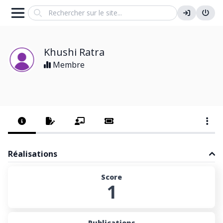
Search
Khushi Ratra
Membre
Réalisations
Score
1
Publications