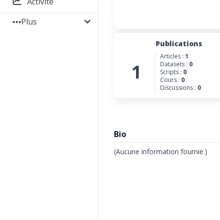
Activité
Plus
Publications
Articles :
1
1
Datasets :
0
Scripts :
0
Cours :
0
Discussions :
0
Bio
(Aucune information fournie.)