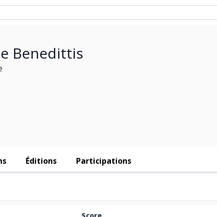
de Benedittis
e
ns
Éditions
Participations
Score