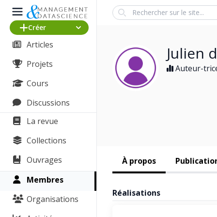
Search
Créer
Articles
Julien 
Projets
Auteur-tric
Cours
Discussions
La revue
Collections
Ouvrages
À propos
Publicatio
Membres
Réalisations
Organisations