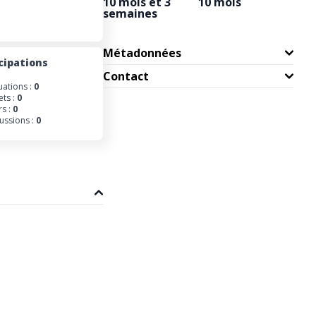
10 mois et 3
10 mois
semaines
Métadonnées
cipations
Contact
uations :
0
ets :
0
s :
0
ussions :
0