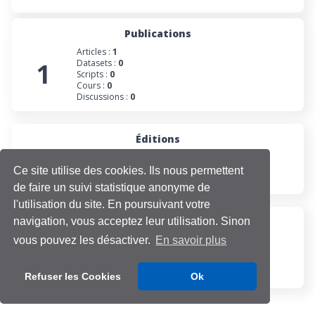
Publications
Articles :
1
1
Datasets :
0
Scripts :
0
Cours :
0
Discussions :
0
Éditions
2
Numéros :
0
Collections :
0
Ce site utilise des cookies. Ils nous permettent
Projets :
2
de faire un suivi statistique anonyme de
l'utilisation du site. En poursuivant votre
navigation, vous acceptez leur utilisation. Sinon
Participations
Évaluations :
0
vous pouvez les désactiver.
En savoir plus
1
Projets :
1
Cours :
0
Discussions :
0
Refuser les Cookies
Ok