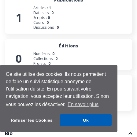
Articles :
1
1
Datasets :
0
Scripts :
0
Cours :
0
Discussions :
0
Éditions
0
Numéros :
0
Collections :
0
Projets :
0
Ce site utilise des cookies. Ils nous permettent
de faire un suivi statistique anonyme de
Participations
l'utilisation du site. En poursuivant votre
Évaluations :
0
0
Projets :
0
navigation, vous acceptez leur utilisation. Sinon
Cours :
0
Discussions :
0
vous pouvez les désactiver.
En savoir plus
Refuser les Cookies
Ok
Bio